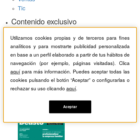
Tic
Contenido exclusivo
Baragaño Capital selección exclusiva
Utilizamos cookies propias y de terceros para fines
The Bold Choice selección exclusiva
analíticos y para mostrarte publicidad personalizada
Top Employers selección exclusiva
en base a un perfil elaborado a partir de tus hábitos de
Hemeroteca
navegación (por ejemplo, páginas visitadas). Clica
aquí
para más información. Puedes aceptar todas las
Monográficos
cookies pulsando el botón “Aceptar” o configurarlas o
rechazar su uso clicando
aquí
.
Dossieres
Revistas del mes
Aceptar