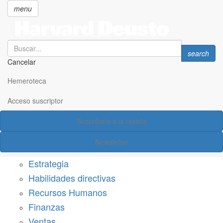
menu
Search
Search
search
Cancelar
Pasar
SECCIONES
al
Hemeroteca
Suscríbete a Harvard Deusto
contenido
principal
Acceso suscriptor
Acceso suscriptor
Suscríbete a la revista
Categorías
Newsletter
Márketing
Estrategia
Habilidades directivas
Recursos Humanos
Finanzas
Ventas