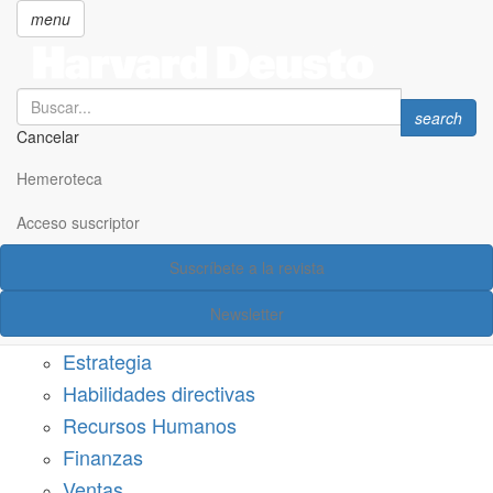
menu
Search
Search
search
Cancelar
Pasar
SECCIONES
al
Hemeroteca
Suscríbete a Harvard Deusto
contenido
principal
Acceso suscriptor
Acceso suscriptor
Suscríbete a la revista
Categorías
Newsletter
Márketing
Estrategia
Habilidades directivas
Recursos Humanos
Finanzas
Ventas