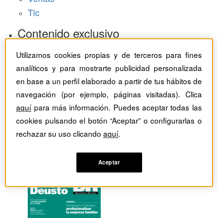
Tic
Contenido exclusivo
Baragaño Capital selección exclusiva
Utilizamos cookies propias y de terceros para fines
The Bold Choice selección exclusiva
analíticos y para mostrarte publicidad personalizada
Top Employers selección exclusiva
en base a un perfil elaborado a partir de tus hábitos de
navegación (por ejemplo, páginas visitadas). Clica
Hemeroteca
aquí
para más información. Puedes aceptar todas las
Monográficos
cookies pulsando el botón “Aceptar” o configurarlas o
rechazar su uso clicando
aquí
.
Dossieres
Revistas del mes
Aceptar