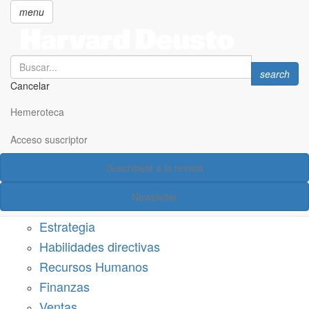
menu
Search
Search
search
Cancelar
Pasar
SECCIONES
al
Hemeroteca
Suscríbete a Harvard Deusto
contenido
principal
Acceso suscriptor
Acceso suscriptor
Suscríbete a la revista
Categorías
Newsletter
Márketing
Estrategia
Habilidades directivas
Recursos Humanos
Finanzas
Ventas