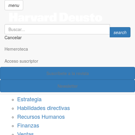
menu
Search
Search
search
Cancelar
Pasar
SECCIONES
al
Hemeroteca
Suscríbete a Harvard Deusto
contenido
principal
Acceso suscriptor
Acceso suscriptor
Suscríbete a la revista
Categorías
Newsletter
Márketing
Estrategia
Habilidades directivas
Recursos Humanos
Finanzas
Ventas