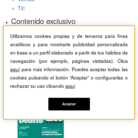
Tic
Contenido exclusivo
Baragaño Capital selección exclusiva
Utilizamos cookies propias y de terceros para fines
The Bold Choice selección exclusiva
analíticos y para mostrarte publicidad personalizada
Top Employers selección exclusiva
en base a un perfil elaborado a partir de tus hábitos de
Hemeroteca
navegación (por ejemplo, páginas visitadas). Clica
aquí
para más información. Puedes aceptar todas las
Monográficos
cookies pulsando el botón “Aceptar” o configurarlas o
rechazar su uso clicando
aquí
.
Dossieres
Revistas del mes
Aceptar