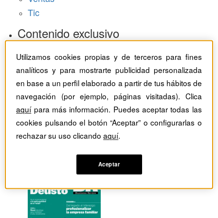
Tic
Contenido exclusivo
Baragaño Capital selección exclusiva
Utilizamos cookies propias y de terceros para fines
The Bold Choice selección exclusiva
analíticos y para mostrarte publicidad personalizada
Top Employers selección exclusiva
en base a un perfil elaborado a partir de tus hábitos de
Hemeroteca
navegación (por ejemplo, páginas visitadas). Clica
aquí
para más información. Puedes aceptar todas las
Monográficos
cookies pulsando el botón “Aceptar” o configurarlas o
rechazar su uso clicando
aquí
.
Dossieres
Revistas del mes
Aceptar