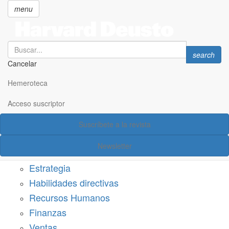
menu
Search
Search
search
Cancelar
Pasar
SECCIONES
al
Hemeroteca
Suscríbete a Harvard Deusto
contenido
principal
Acceso suscriptor
Acceso suscriptor
Suscríbete a la revista
Categorías
Newsletter
Márketing
Estrategia
Habilidades directivas
Recursos Humanos
Finanzas
Ventas