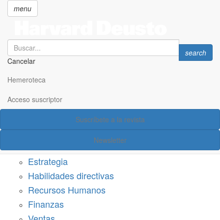
menu
Search
Search
search
Cancelar
Pasar
SECCIONES
al
Hemeroteca
Suscríbete a Harvard Deusto
contenido
principal
Acceso suscriptor
Acceso suscriptor
Suscríbete a la revista
Categorías
Newsletter
Márketing
Estrategia
Habilidades directivas
Recursos Humanos
Finanzas
Ventas