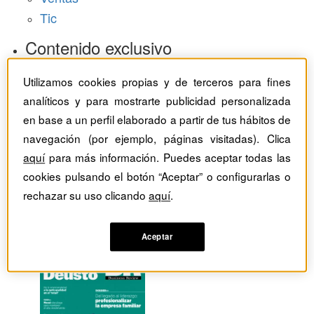
Tic
Contenido exclusivo
Baragaño Capital selección exclusiva
Utilizamos cookies propias y de terceros para fines
The Bold Choice selección exclusiva
analíticos y para mostrarte publicidad personalizada
Top Employers selección exclusiva
en base a un perfil elaborado a partir de tus hábitos de
Hemeroteca
navegación (por ejemplo, páginas visitadas). Clica
aquí
para más información. Puedes aceptar todas las
Monográficos
cookies pulsando el botón “Aceptar” o configurarlas o
rechazar su uso clicando
aquí
.
Dossieres
Revistas del mes
Aceptar