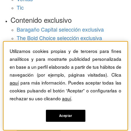
Tic
Contenido exclusivo
Baragaño Capital selección exclusiva
The Bold Choice selección exclusiva
Top Employers selección exclusiva
Utilizamos cookies propias y de terceros para fines
Hemeroteca
analíticos y para mostrarte publicidad personalizada
en base a un perfil elaborado a partir de tus hábitos de
Monográficos
navegación (por ejemplo, páginas visitadas). Clica
aquí
para más información. Puedes aceptar todas las
Dossieres
cookies pulsando el botón “Aceptar” o configurarlas o
Revistas del mes
rechazar su uso clicando
aquí
.
Aceptar