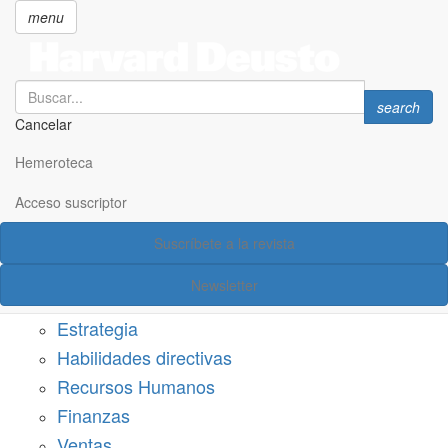
menu
Search
Search
search
Cancelar
Pasar
SECCIONES
al
Hemeroteca
Suscríbete a Harvard Deusto
contenido
principal
Acceso suscriptor
Acceso suscriptor
Suscríbete a la revista
Categorías
Newsletter
Márketing
Estrategia
Habilidades directivas
Recursos Humanos
Finanzas
Ventas