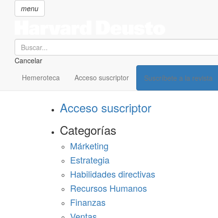
menu
Search
Cancelar
Pasar
SECCIONES
al
Hemeroteca
Acceso suscriptor
Suscríbete a la revista
Suscríbete a Harvard Deusto
contenido
principal
Acceso suscriptor
Categorías
Márketing
Estrategia
Habilidades directivas
Recursos Humanos
Finanzas
Ventas