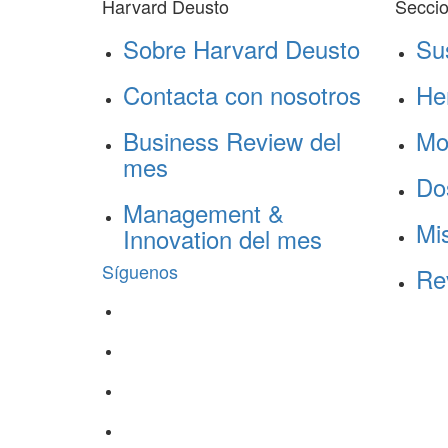
Harvard Deusto
Secci
Sobre Harvard Deusto
Su
Contacta con nosotros
He
Business Review del
Mo
mes
Do
Management &
Mis
Innovation del mes
Síguenos
Re