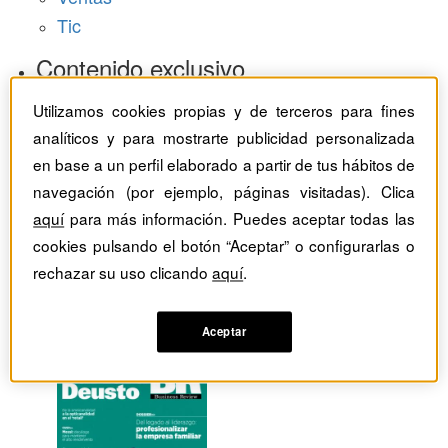
Tic
Contenido exclusivo
Baragaño Capital selección exclusiva
Utilizamos cookies propias y de terceros para fines
The Bold Choice selección exclusiva
analíticos y para mostrarte publicidad personalizada
Top Employers selección exclusiva
en base a un perfil elaborado a partir de tus hábitos de
navegación (por ejemplo, páginas visitadas). Clica
Hemeroteca
aquí
para más información. Puedes aceptar todas las
Monográficos
cookies pulsando el botón “Aceptar” o configurarlas o
rechazar su uso clicando
aquí
.
Dossieres
Revistas del mes
Aceptar