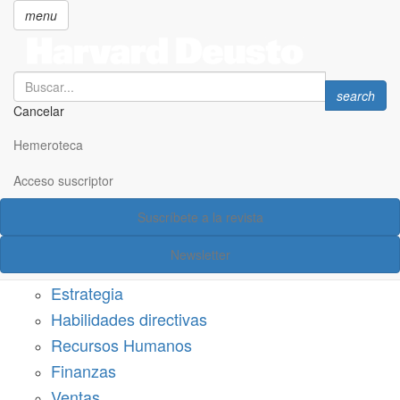
menu
Search
Search
search
Cancelar
Pasar
SECCIONES
al
Hemeroteca
Suscríbete a Harvard Deusto
contenido
principal
Acceso suscriptor
Acceso suscriptor
Suscríbete a la revista
Categorías
Newsletter
Márketing
Estrategia
Habilidades directivas
Recursos Humanos
Finanzas
Ventas