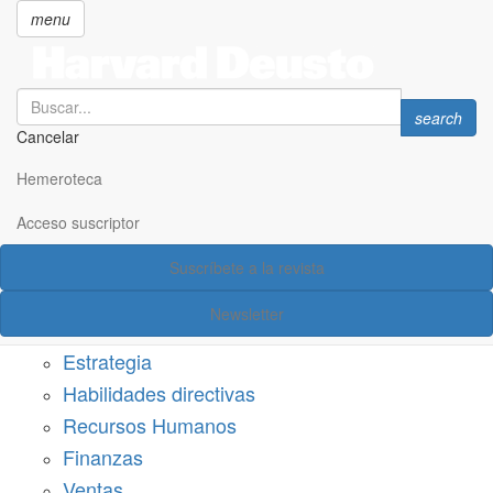
menu
Search
Search
search
Cancelar
Pasar
SECCIONES
al
Hemeroteca
Suscríbete a Harvard Deusto
contenido
principal
Acceso suscriptor
Acceso suscriptor
Suscríbete a la revista
Categorías
Newsletter
Márketing
Estrategia
Habilidades directivas
Recursos Humanos
Finanzas
Ventas