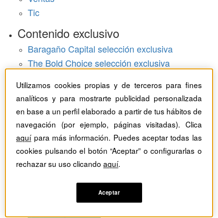
Tic
Contenido exclusivo
Baragaño Capital selección exclusiva
The Bold Choice selección exclusiva
Top Employers selección exclusiva
Utilizamos cookies propias y de terceros para fines
Hemeroteca
analíticos y para mostrarte publicidad personalizada
en base a un perfil elaborado a partir de tus hábitos de
Monográficos
navegación (por ejemplo, páginas visitadas). Clica
aquí
para más información. Puedes aceptar todas las
Dossieres
cookies pulsando el botón “Aceptar” o configurarlas o
Revistas del mes
rechazar su uso clicando
aquí
.
Aceptar