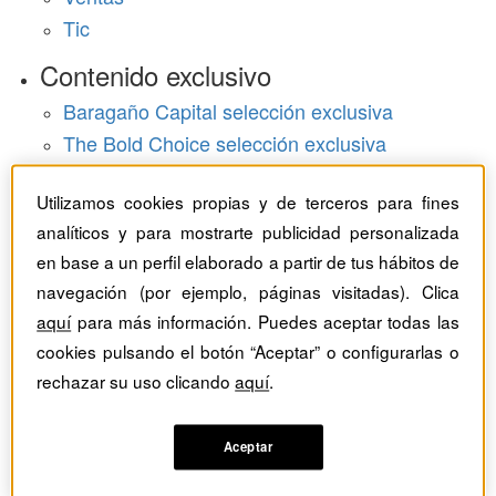
Tic
Contenido exclusivo
Baragaño Capital selección exclusiva
The Bold Choice selección exclusiva
Top Employers selección exclusiva
Utilizamos cookies propias y de terceros para fines
Hemeroteca
analíticos y para mostrarte publicidad personalizada
en base a un perfil elaborado a partir de tus hábitos de
Monográficos
navegación (por ejemplo, páginas visitadas). Clica
Dossieres
aquí
para más información. Puedes aceptar todas las
cookies pulsando el botón “Aceptar” o configurarlas o
Revistas del mes
rechazar su uso clicando
aquí
.
Aceptar