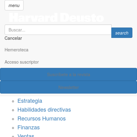
menu
Search
Search
search
Cancelar
Pasar
SECCIONES
al
Hemeroteca
Suscríbete a Harvard Deusto
contenido
principal
Acceso suscriptor
Acceso suscriptor
Suscríbete a la revista
Categorías
Newsletter
Márketing
Estrategia
Habilidades directivas
Recursos Humanos
Finanzas
Ventas