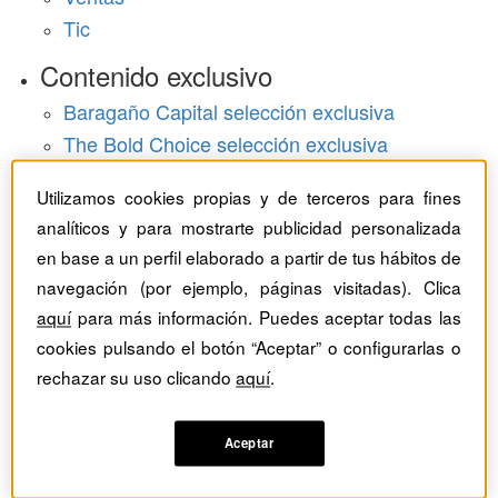
Tic
Contenido exclusivo
Baragaño Capital selección exclusiva
The Bold Choice selección exclusiva
Top Employers selección exclusiva
Utilizamos cookies propias y de terceros para fines
Hemeroteca
analíticos y para mostrarte publicidad personalizada
en base a un perfil elaborado a partir de tus hábitos de
Monográficos
navegación (por ejemplo, páginas visitadas). Clica
aquí
para más información. Puedes aceptar todas las
Dossieres
cookies pulsando el botón “Aceptar” o configurarlas o
Revistas del mes
rechazar su uso clicando
aquí
.
Aceptar