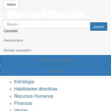
menu
Search
Search
search
Cancelar
Pasar
SECCIONES
al
Hemeroteca
Suscríbete a Harvard Deusto
contenido
principal
Acceso suscriptor
Acceso suscriptor
Suscríbete a la revista
Categorías
Newsletter
Márketing
Estrategia
Habilidades directivas
Recursos Humanos
Finanzas
Ventas