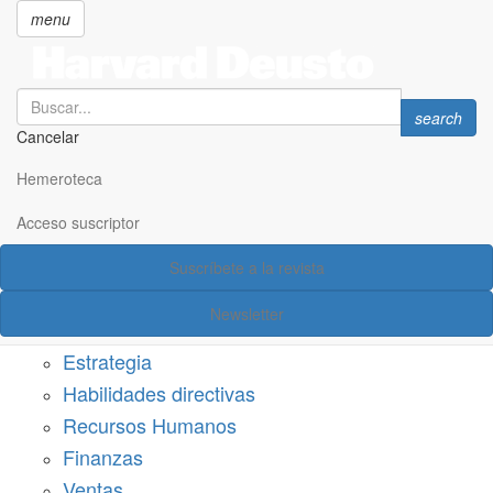
menu
Search
Search
search
Cancelar
Pasar
SECCIONES
al
Hemeroteca
Suscríbete a Harvard Deusto
contenido
principal
Acceso suscriptor
Acceso suscriptor
Suscríbete a la revista
Categorías
Newsletter
Márketing
Estrategia
Habilidades directivas
Recursos Humanos
Finanzas
Ventas