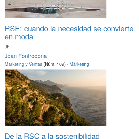
RSE: cuando la necesidad se convierte
en moda
JF
Joan Fontrodona
Márketing y Ventas
(Núm. 109) ·
Márketing
De la RSC a la sostenibilidad