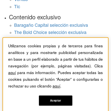
Tic
Contenido exclusivo
Baragaño Capital selección exclusiva
The Bold Choice selección exclusiva
Top Employers selección exclusiva
Utilizamos cookies propias y de terceros para fines
Hemeroteca
analíticos y para mostrarte publicidad personalizada
en base a un perfil elaborado a partir de tus hábitos de
Monográficos
navegación (por ejemplo, páginas visitadas). Clica
Dossieres
aquí
para más información. Puedes aceptar todas las
cookies pulsando el botón “Aceptar” o configurarlas o
Revistas del mes
rechazar su uso clicando
aquí
.
Aceptar