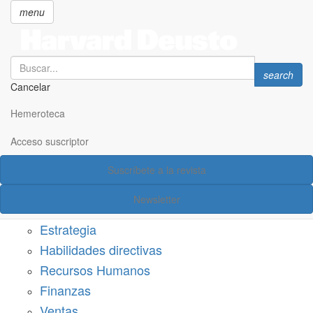
menu
Search
Search
search
Cancelar
Pasar
SECCIONES
al
Hemeroteca
Suscríbete a Harvard Deusto
contenido
principal
Acceso suscriptor
Acceso suscriptor
Suscríbete a la revista
Categorías
Newsletter
Márketing
Estrategia
Habilidades directivas
Recursos Humanos
Finanzas
Ventas