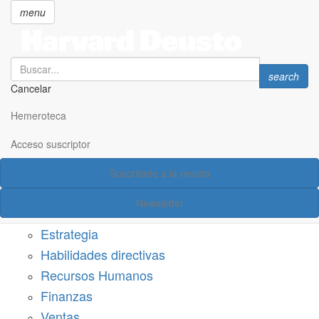
menu
Search
Search
search
Cancelar
Pasar
SECCIONES
al
Hemeroteca
Suscríbete a Harvard Deusto
contenido
principal
Acceso suscriptor
Acceso suscriptor
Suscríbete a la revista
Categorías
Newsletter
Márketing
Estrategia
Habilidades directivas
Recursos Humanos
Finanzas
Ventas