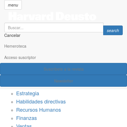
menu
Search
Search
search
Cancelar
Pasar
SECCIONES
al
Hemeroteca
Suscríbete a Harvard Deusto
contenido
principal
Acceso suscriptor
Acceso suscriptor
Suscríbete a la revista
Categorías
Newsletter
Márketing
Estrategia
Habilidades directivas
Recursos Humanos
Finanzas
Ventas