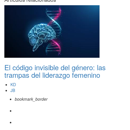
El código invisible del género: las
trampas del liderazgo femenino
KD
JB
bookmark_border