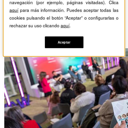
navegación (por ejemplo, páginas visitadas). Clica
Camino al éxito: BWAW.
aquí
para más información. Puedes aceptar todas las
El ambicioso viaje hacia
cookies pulsando el botón “Aceptar” o configurarlas o
rechazar su uso clicando
aquí
.
la igualdad de género
Camino al éxito
Aceptar