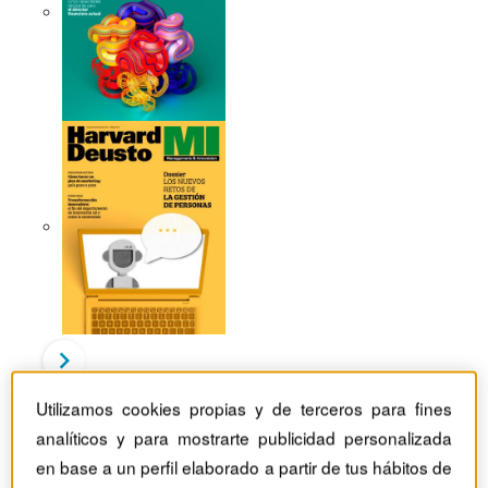
Utilizamos cookies propias y de terceros para fines
Revistas Harvard Deusto
Habilidades directivas
analíticos y para mostrarte publicidad personalizada
Camino al éxito: BWAW. El ambicioso viaje hacia la
igualdad de género
en base a un perfil elaborado a partir de tus hábitos de