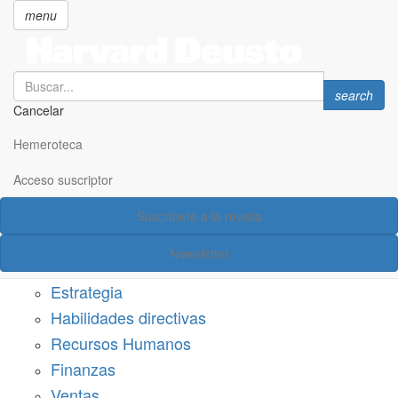
menu
Search
Search
search
Cancelar
Pasar
SECCIONES
al
Hemeroteca
Suscríbete a Harvard Deusto
contenido
principal
Acceso suscriptor
Acceso suscriptor
Suscríbete a la revista
Categorías
Newsletter
Márketing
Estrategia
Habilidades directivas
Recursos Humanos
Finanzas
Ventas