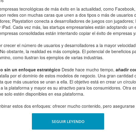
16
 empresas tecnológicas de más éxito en la actualidad, como Facebook
n redes con muchas caras que unen a dos tipos o más de usuarios difer
es; Playstation conecta a desarrolladores de juegos con jugadores; la
 y iPad. Cada vez más, las startups empresariales están adoptando un 
mpresas consolidadas están intentando copiar el éxito de empresas y
er crecer el número de usuarios y desarrolladores a la mayor velocid
a. No obstante, la realidad es más compleja. El potencial de beneficio
ino, como ilustran los ejemplos de varias industrias.
 sin un enfoque estratégico
Desde hace mucho tiempo,
añadir co
talla por el dominio de estos modelos de negocio. Una gran cantidad
 que más usuarios se unan a ella. El objetivo está en crear un círculo
r a la plataforma y mayor es su atractivo para los consumidores. Otra e
que solo estén disponibles en esa plataforma.
binar estos dos enfoques: ofrecer mucho contenido, pero asegurarse d
SEGUIR LEYENDO