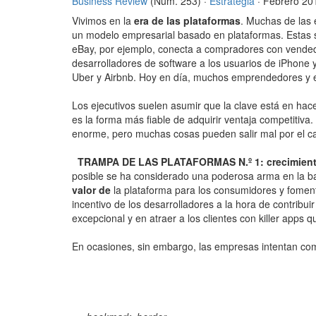
Business Review
(Núm. 253) ·
Estrategia
· Febrero 20
Vivimos en la
era de las plataformas
. Muchas de las
un modelo empresarial basado en plataformas. Estas so
eBay, por ejemplo, conecta a compradores con vendedor
desarrolladores de software a los usuarios de iPhone
Uber y Airbnb. Hoy en día, muchos emprendedores y e
Los ejecutivos suelen asumir que la clave está en hac
es la forma más fiable de adquirir ventaja competitiv
enorme, pero muchas cosas pueden salir mal por el cam
TRAMPA DE LAS PLATAFORMAS N.º 1: crecimiento
posible se ha considerado una poderosa arma en la ba
valor de
la plataforma para los consumidores y fomenta
incentivo de los desarrolladores a la hora de contribui
excepcional y en atraer a los clientes con killer apps 
En ocasiones, sin embargo, las empresas intentan com