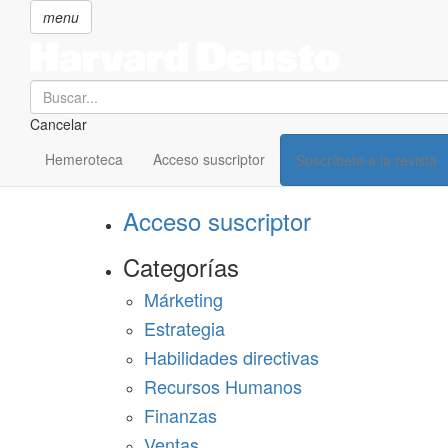
menu
Search
Cancelar
Pasar
SECCIONES
al
Hemeroteca
Acceso suscriptor
Suscríbete a la revista
Suscríbete a Harvard Deusto
contenido
principal
Acceso suscriptor
Categorías
Márketing
Estrategia
Habilidades directivas
Recursos Humanos
Finanzas
Ventas