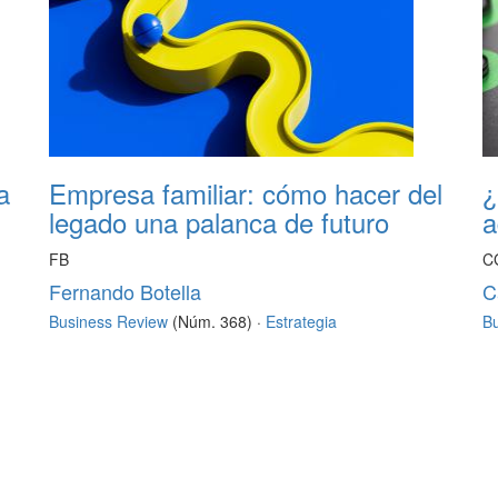
a
Empresa familiar: cómo hacer del
¿
legado una palanca de futuro
a
FB
C
Fernando Botella
C
Business Review
(Núm. 368) ·
Estrategia
B