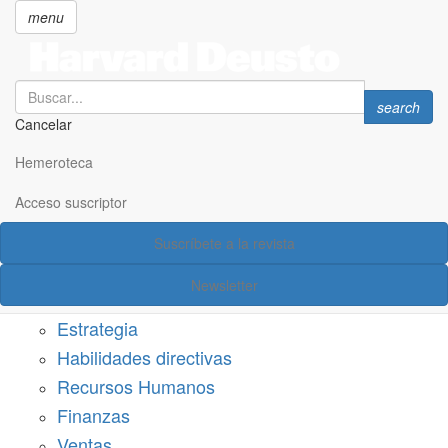
menu
Search
Search
search
Cancelar
Pasar
SECCIONES
al
Hemeroteca
Suscríbete a Harvard Deusto
contenido
principal
Acceso suscriptor
Acceso suscriptor
Suscríbete a la revista
Categorías
Newsletter
Márketing
Estrategia
Habilidades directivas
Recursos Humanos
Finanzas
Ventas