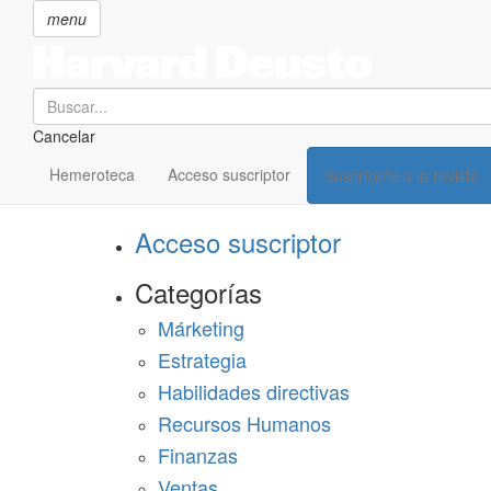
menu
Search
Cancelar
Pasar
SECCIONES
al
Hemeroteca
Acceso suscriptor
Suscríbete a la revista
Suscríbete a Harvard Deusto
contenido
principal
Acceso suscriptor
Categorías
Márketing
Estrategia
Habilidades directivas
Recursos Humanos
Finanzas
Ventas