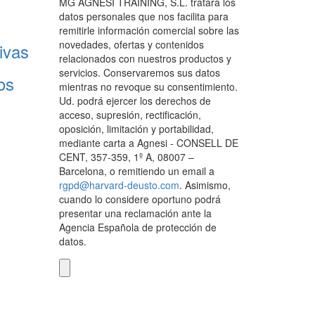
MG AGNESI TRAINING, S.L. tratará los
datos personales que nos facilita para
remitirle información comercial sobre las
novedades, ofertas y contenidos
ivas
relacionados con nuestros productos y
servicios. Conservaremos sus datos
os
mientras no revoque su consentimiento.
Ud. podrá ejercer los derechos de
acceso, supresión, rectificación,
oposición, limitación y portabilidad,
mediante carta a Agnesi - CONSELL DE
CENT, 357-359, 1º A, 08007 –
Barcelona, o remitiendo un email a
rgpd@harvard-deusto.com
. Asimismo,
cuando lo considere oportuno podrá
presentar una reclamación ante la
Agencia Española de protección de
datos.