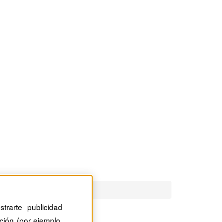
trarte publicidad
ción (por ejemplo,