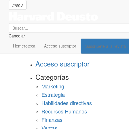
menu
Search
Cancelar
Pasar
SECCIONES
al
Hemeroteca
Acceso suscriptor
Suscríbete a la revista
Suscríbete a Harvard Deusto
contenido
principal
Acceso suscriptor
Categorías
Márketing
Estrategia
Habilidades directivas
Recursos Humanos
Finanzas
Ventas