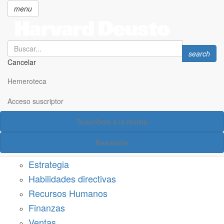
menu
Search
Search
search
Cancelar
Pasar
SECCIONES
al
Hemeroteca
Suscríbete a Harvard Deusto
contenido
principal
Acceso suscriptor
Acceso suscriptor
Suscríbete a la revista
Categorías
Newsletter
Márketing
Estrategia
Habilidades directivas
Recursos Humanos
Finanzas
Ventas