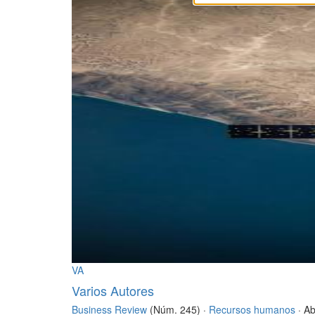
VA
Varios Autores
Business Review
(Núm. 245) ·
Recursos humanos
· Ab