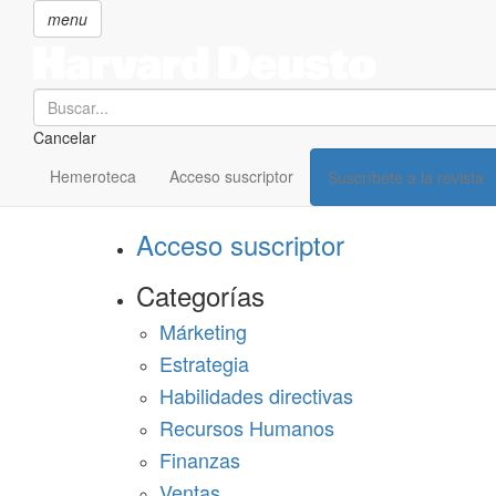
menu
Search
Cancelar
Pasar
SECCIONES
al
Hemeroteca
Acceso suscriptor
Suscríbete a la revista
Suscríbete a Harvard Deusto
contenido
principal
Acceso suscriptor
Categorías
Márketing
Estrategia
Habilidades directivas
Recursos Humanos
Finanzas
Ventas