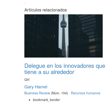
·
Artículos relacionados
Delegue en los innovadores que
tiene a su alrededor
GH
Gary Hamel
Business Review
(Núm. 104) ·
Recursos humanos
bookmark_border