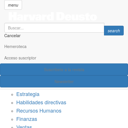
menu
Search
Search
search
Cancelar
Pasar
SECCIONES
al
Hemeroteca
Suscríbete a Harvard Deusto
contenido
principal
Acceso suscriptor
Acceso suscriptor
Suscríbete a la revista
Categorías
Newsletter
Márketing
Estrategia
Habilidades directivas
Recursos Humanos
Finanzas
Ventas