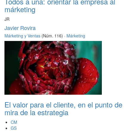
Todos a una: orientar la empresa al
márketing
JR
Javier Rovira
Márketing y Ventas
(Núm. 116) ·
Márketing
El valor para el cliente, en el punto de
mira de la estrategia
CM
GS