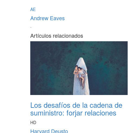
AE
Andrew Eaves
·
Artículos relacionados
Los desafíos de la cadena de
suministro: forjar relaciones
HD
Harvard Deusto