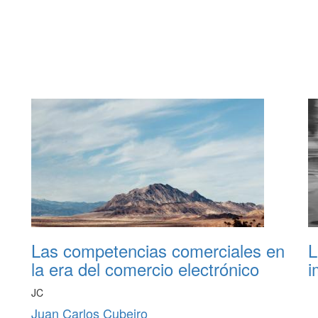
Las competencias comerciales en
L
la era del comercio electrónico
i
JC
Juan Carlos Cubeiro