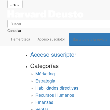
menu
Search
Cancelar
Pasar
SECCIONES
al
Hemeroteca
Acceso suscriptor
Suscríbete a la revista
Suscríbete a Harvard Deusto
contenido
principal
Acceso suscriptor
Categorías
Márketing
Estrategia
Habilidades directivas
Recursos Humanos
Finanzas
Ventas