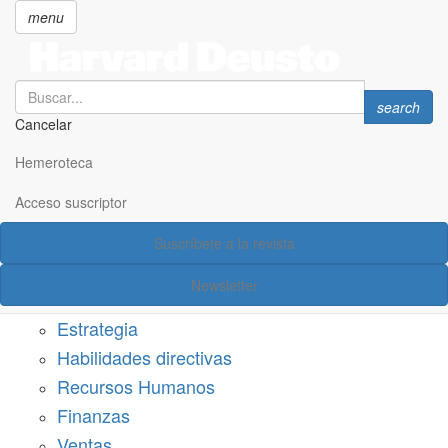
menu
Search
Search
search
Cancelar
Pasar
SECCIONES
al
Hemeroteca
Suscríbete a Harvard Deusto
contenido
principal
Acceso suscriptor
Acceso suscriptor
Suscríbete a la revista
Categorías
Newsletter
Márketing
Estrategia
Habilidades directivas
Recursos Humanos
Finanzas
Ventas