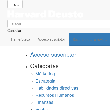
menu
Search
Cancelar
Pasar
SECCIONES
al
Hemeroteca
Acceso suscriptor
Suscríbete a la revista
Suscríbete a Harvard Deusto
contenido
principal
Acceso suscriptor
Categorías
Márketing
Estrategia
Habilidades directivas
Recursos Humanos
Finanzas
Ventas