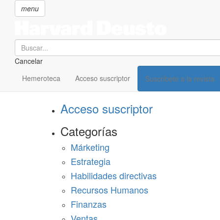
menu
Search
Cancelar
Pasar
SECCIONES
al
Hemeroteca
Acceso suscriptor
Suscríbete a la revista
Suscríbete a Harvard Deusto
contenido
principal
Acceso suscriptor
Categorías
Márketing
Estrategia
Habilidades directivas
Recursos Humanos
Finanzas
Ventas