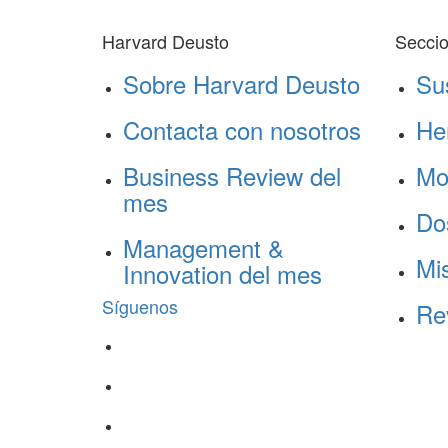
Harvard Deusto
Secci
Sobre Harvard Deusto
Su
Contacta con nosotros
He
Business Review del
Mo
mes
Do
Management &
Mis
Innovation del mes
Síguenos
Re