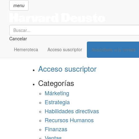
menu
Search
Cancelar
Pasar
SECCIONES
al
Hemeroteca
Acceso suscriptor
Suscríbete a la revista
Suscríbete a Harvard Deusto
contenido
principal
Acceso suscriptor
Categorías
Márketing
Estrategia
Habilidades directivas
Recursos Humanos
Finanzas
Ventas