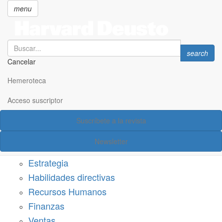
menu
Search
Search
search
Cancelar
Pasar
SECCIONES
al
Hemeroteca
Suscríbete a Harvard Deusto
contenido
principal
Acceso suscriptor
Acceso suscriptor
Suscríbete a la revista
Categorías
Newsletter
Márketing
Estrategia
Habilidades directivas
Recursos Humanos
Finanzas
Ventas