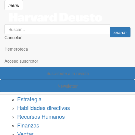
menu
Search
Search
search
Cancelar
Pasar
SECCIONES
al
Hemeroteca
Suscríbete a Harvard Deusto
contenido
principal
Acceso suscriptor
Acceso suscriptor
Suscríbete a la revista
Categorías
Newsletter
Márketing
Estrategia
Habilidades directivas
Recursos Humanos
Finanzas
Ventas