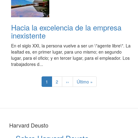
Hacia la excelencia de la empresa
inexistente
En el siglo XXI, la persona vuelve a ser un \"agente libre\". La
lealtad es, en primer lugar, para uno mismo; en segundo
lugar, para el oficio; y en tercer lugar, para el empleador. Los
trabajadores d...
Paginación
Página
1
Page
2
Siguiente
››
Última
Último »
actual
página
página
Harvard Deusto