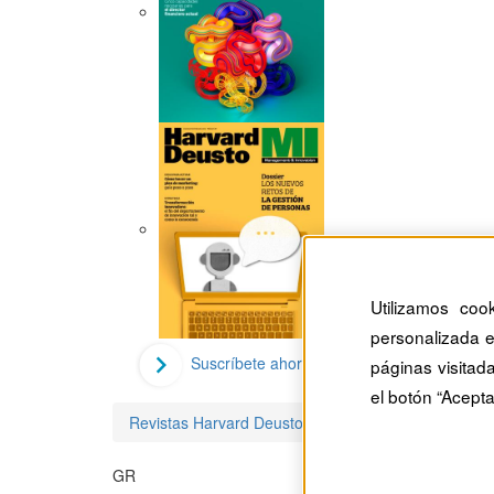
Utilizamos coo
personalizada e
Suscríbete ahora
páginas visitad
el botón “Acepta
Revistas Harvard Deusto
Gian-Lluís Ribechini C
GR