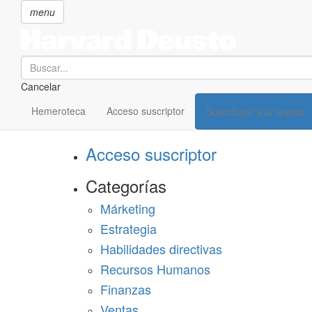
menu
Search
Cancelar
Pasar
SECCIONES
al
Hemeroteca
Acceso suscriptor
Suscríbete a la revista
Suscríbete a Harvard Deusto
contenido
principal
Acceso suscriptor
Categorías
Márketing
Estrategia
Habilidades directivas
Recursos Humanos
Finanzas
Ventas