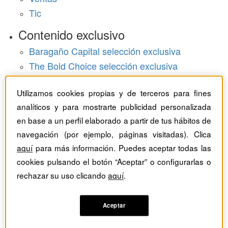
Tic
Contenido exclusivo
Baragaño Capital selección exclusiva
The Bold Choice selección exclusiva
Top Employers selección exclusiva
Utilizamos cookies propias y de terceros para fines
Hemeroteca
analíticos y para mostrarte publicidad personalizada
en base a un perfil elaborado a partir de tus hábitos de
Monográficos
navegación (por ejemplo, páginas visitadas). Clica
Dossieres
aquí
para más información. Puedes aceptar todas las
cookies pulsando el botón “Aceptar” o configurarlas o
Revistas del mes
rechazar su uso clicando
aquí
.
Aceptar