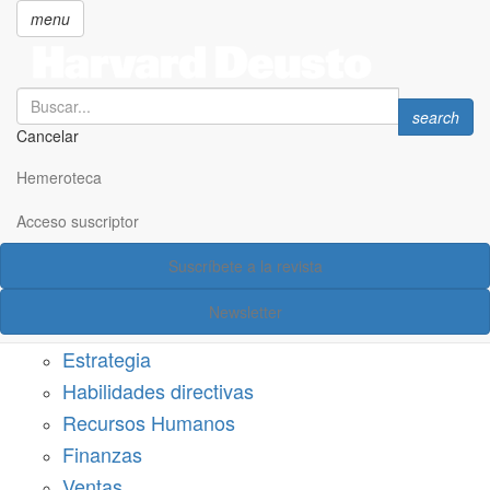
menu
Search
Search
search
Cancelar
Pasar
SECCIONES
al
Hemeroteca
Suscríbete a Harvard Deusto
contenido
principal
Acceso suscriptor
Acceso suscriptor
Suscríbete a la revista
Categorías
Newsletter
Márketing
Estrategia
Habilidades directivas
Recursos Humanos
Finanzas
Ventas