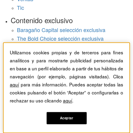
Tic
Contenido exclusivo
Baragaño Capital selección exclusiva
The Bold Choice selección exclusiva
Top Employers selección exclusiva
Utilizamos cookies propias y de terceros para fines
Hemeroteca
analíticos y para mostrarte publicidad personalizada
en base a un perfil elaborado a partir de tus hábitos de
Monográficos
navegación (por ejemplo, páginas visitadas). Clica
aquí
para más información. Puedes aceptar todas las
Dossieres
cookies pulsando el botón “Aceptar” o configurarlas o
Revistas del mes
rechazar su uso clicando
aquí
.
Aceptar