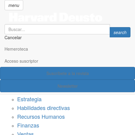
menu
Search
Search
search
Cancelar
Pasar
SECCIONES
al
Hemeroteca
Suscríbete a Harvard Deusto
contenido
principal
Acceso suscriptor
Acceso suscriptor
Suscríbete a la revista
Categorías
Newsletter
Márketing
Estrategia
Habilidades directivas
Recursos Humanos
Finanzas
Ventas