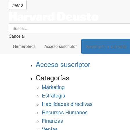
menu
Search
Cancelar
Pasar
SECCIONES
al
Hemeroteca
Acceso suscriptor
Suscríbete a la revista
Suscríbete a Harvard Deusto
contenido
principal
Acceso suscriptor
Categorías
Márketing
Estrategia
Habilidades directivas
Recursos Humanos
Finanzas
Ventas