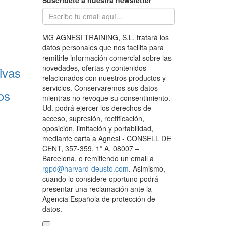
Suscríbete a nuestra newsletter
MG AGNESI TRAINING, S.L. tratará los
datos personales que nos facilita para
remitirle información comercial sobre las
novedades, ofertas y contenidos
ivas
relacionados con nuestros productos y
servicios. Conservaremos sus datos
os
mientras no revoque su consentimiento.
Ud. podrá ejercer los derechos de
acceso, supresión, rectificación,
oposición, limitación y portabilidad,
mediante carta a Agnesi - CONSELL DE
CENT, 357-359, 1º A, 08007 –
Barcelona, o remitiendo un email a
rgpd@harvard-deusto.com
. Asimismo,
cuando lo considere oportuno podrá
presentar una reclamación ante la
Agencia Española de protección de
datos.