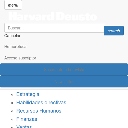
menu
Search
Search
search
Cancelar
Pasar
SECCIONES
al
Hemeroteca
Suscríbete a Harvard Deusto
contenido
principal
Acceso suscriptor
Acceso suscriptor
Suscríbete a la revista
Categorías
Newsletter
Márketing
Estrategia
Habilidades directivas
Recursos Humanos
Finanzas
Ventas