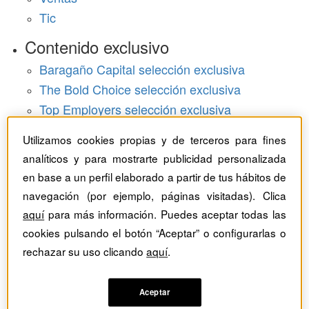
Tic
Contenido exclusivo
Baragaño Capital selección exclusiva
The Bold Choice selección exclusiva
Top Employers selección exclusiva
Hemeroteca
Utilizamos cookies propias y de terceros para fines
analíticos y para mostrarte publicidad personalizada
Monográficos
en base a un perfil elaborado a partir de tus hábitos de
navegación (por ejemplo, páginas visitadas). Clica
Dossieres
aquí
para más información. Puedes aceptar todas las
Revistas del mes
cookies pulsando el botón “Aceptar” o configurarlas o
rechazar su uso clicando
aquí
.
Aceptar