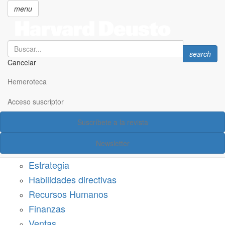
menu
Search
Search
search
Cancelar
Pasar
SECCIONES
al
Hemeroteca
Suscríbete a Harvard Deusto
contenido
principal
Acceso suscriptor
Acceso suscriptor
Suscríbete a la revista
Categorías
Newsletter
Márketing
Estrategia
Habilidades directivas
Recursos Humanos
Finanzas
Ventas