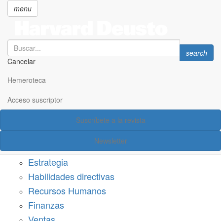
menu
Search
Search
search
Cancelar
Pasar
SECCIONES
al
Hemeroteca
Suscríbete a Harvard Deusto
contenido
principal
Acceso suscriptor
Acceso suscriptor
Suscríbete a la revista
Categorías
Newsletter
Márketing
Estrategia
Habilidades directivas
Recursos Humanos
Finanzas
Ventas