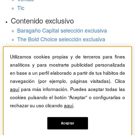
Tic
Contenido exclusivo
Baragaño Capital selección exclusiva
The Bold Choice selección exclusiva
Top Employers selección exclusiva
Utilizamos cookies propias y de terceros para fines
Hemeroteca
analíticos y para mostrarte publicidad personalizada
Monográficos
en base a un perfil elaborado a partir de tus hábitos de
navegación (por ejemplo, páginas visitadas). Clica
Dossieres
aquí
para más información. Puedes aceptar todas las
cookies pulsando el botón “Aceptar” o configurarlas o
Revistas del mes
rechazar su uso clicando
aquí
.
Aceptar