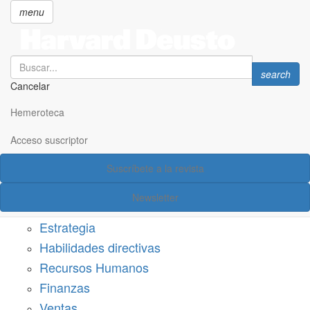
menu
Search
Search
search
Cancelar
Pasar
SECCIONES
al
Hemeroteca
Suscríbete a Harvard Deusto
contenido
principal
Acceso suscriptor
Acceso suscriptor
Suscríbete a la revista
Categorías
Newsletter
Márketing
Estrategia
Habilidades directivas
Recursos Humanos
Finanzas
Ventas