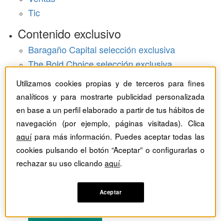
Tic
Contenido exclusivo
Baragaño Capital selección exclusiva
The Bold Choice selección exclusiva
Top Employers selección exclusiva
Utilizamos cookies propias y de terceros para fines
Hemeroteca
analíticos y para mostrarte publicidad personalizada
en base a un perfil elaborado a partir de tus hábitos de
Monográficos
navegación (por ejemplo, páginas visitadas). Clica
aquí
para más información. Puedes aceptar todas las
Dossieres
cookies pulsando el botón “Aceptar” o configurarlas o
rechazar su uso clicando
aquí
.
Revistas del mes
Aceptar