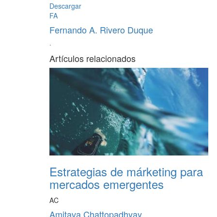
Descargar
FA
Fernando A. Rivero Duque
·
Artículos relacionados
Estrategias de márketing para
mercados emergentes
AC
Amitava Chattopadhyay