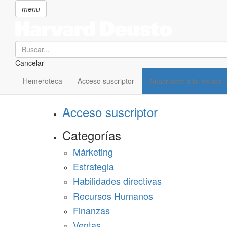
menu
Search
Cancelar
Pasar
SECCIONES
al
Hemeroteca
Acceso suscriptor
Suscríbete a la revista
Suscríbete a Harvard Deusto
contenido
principal
Acceso suscriptor
Categorías
Márketing
Estrategia
Habilidades directivas
Recursos Humanos
Finanzas
Ventas