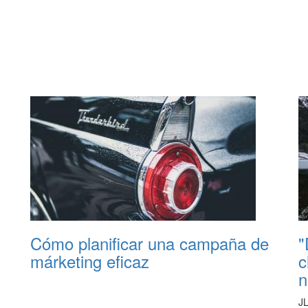
Cómo planificar una campaña de
"
márketing eficaz
c
n
J