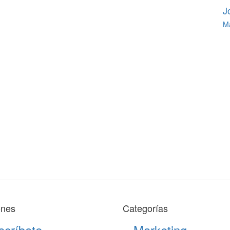
J
Má
ones
Categorías
scríbete
Marketing