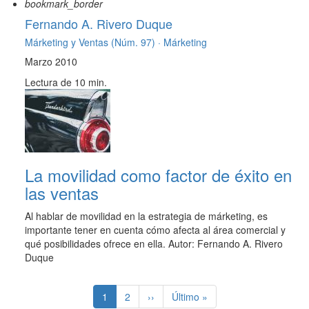
bookmark_border
Fernando A. Rivero Duque
Márketing y Ventas (Núm. 97) ·
Márketing
Marzo 2010
Lectura de 10 min.
La movilidad como factor de éxito en
las ventas
Al hablar de movilidad en la estrategia de márketing, es
importante tener en cuenta cómo afecta al área comercial y
qué posibilidades ofrece en ella. Autor: Fernando A. Rivero
Duque
Paginación
Página
1
Page
2
Siguiente
››
Última
Último »