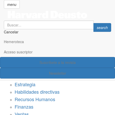
menu
Search
Search
search
Cancelar
Pasar
SECCIONES
al
Hemeroteca
Suscríbete a Harvard Deusto
contenido
principal
Acceso suscriptor
Acceso suscriptor
Suscríbete a la revista
Categorías
Newsletter
Márketing
Estrategia
Habilidades directivas
Recursos Humanos
Finanzas
Ventas