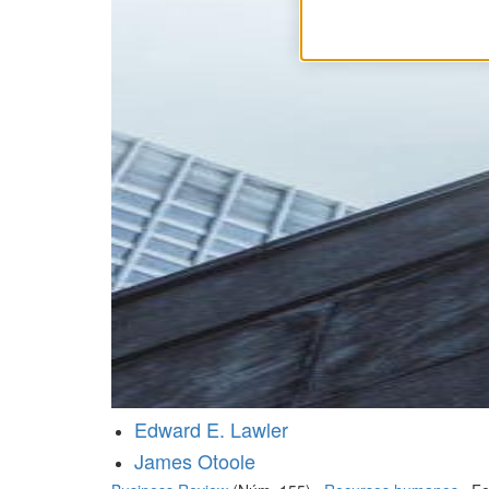
Edward E. Lawler
James Otoole