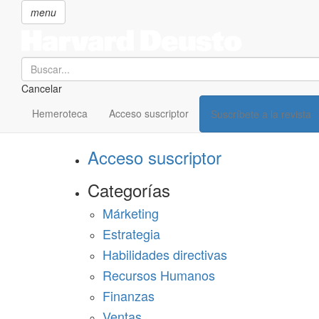
menu
Search
Cancelar
Pasar
SECCIONES
al
Hemeroteca
Acceso suscriptor
Suscríbete a la revista
Suscríbete a Harvard Deusto
contenido
principal
Acceso suscriptor
Categorías
Márketing
Estrategia
Habilidades directivas
Recursos Humanos
Finanzas
Ventas