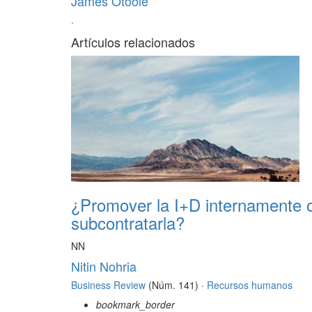
James Otoole
·
Artículos relacionados
¿Promover la I+D internamente 
subcontratarla?
NN
Nitin Nohria
Business Review
(Núm. 141) ·
Recursos humanos
bookmark_border