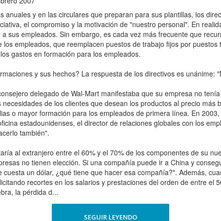
ebrero 2007
nuales y en las circulares que preparan para sus plantillas, los direc
iativa, el compromiso y la motivación de "nuestro personal". En reali
en a sus empleados. Sin embargo, es cada vez más frecuente que recurr
de los empleados, que reemplacen puestos de trabajo fijos por puestos 
n los gastos en formación para los empleados.
irmaciones y sus hechos? La respuesta de los directivos es unánime: 
consejero delegado de Wal-Mart manifestaba que su empresa no tenía e
as necesidades de los clientes que desean los productos al precio más 
lias o mayor formación para los empleados de primera línea. En 2003,
icina estadounidenses, el director de relaciones globales con los empl
cerlo también".
ría al extranjero entre el 60% y el 70% de los componentes de su nue
mpresas no tienen elección. Si una compañía puede ir a China y consegu
e cuesta un dólar, ¿qué tiene que hacer esa compañía?". Además, cuan
icitando recortes en los salarios y prestaciones del orden de entre el
bra, la pérdida d...
SEGUIR LEYENDO