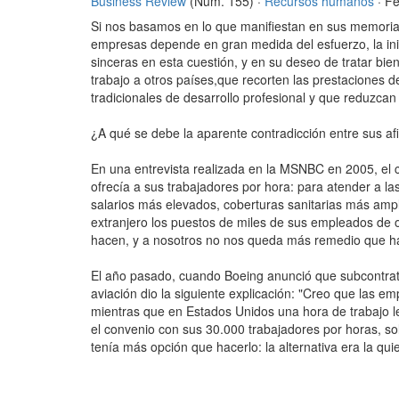
Business Review
(Núm. 155) ·
Recursos humanos
· F
Si nos basamos en lo que manifiestan en sus memorias a
empresas depende en gran medida del esfuerzo, la inic
sinceras en esta cuestión, y en su deseo de tratar bi
trabajo a otros países,que recorten las prestaciones 
tradicionales de desarrollo profesional y que reduzca
¿A qué se debe la aparente contradicción entre sus af
En una entrevista realizada en la MSNBC en 2005, el 
ofrecía a sus trabajadores por hora: para atender a l
salarios más elevados, coberturas sanitarias más amp
extranjero los puestos de miles de sus empleados de of
hacen, y a nosotros no nos queda más remedio que ha
El año pasado, cuando Boeing anunció que subcontrata
aviación dio la siguiente explicación: "Creo que las e
mientras que en Estados Unidos una hora de trabajo l
el convenio con sus 30.000 trabajadores por horas, sol
tenía más opción que hacerlo: la alternativa era la quie