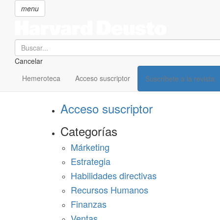
menu
Search
Cancelar
Pasar
SECCIONES
al
Hemeroteca
Acceso suscriptor
Suscríbete a la revista
Suscríbete a Harvard Deusto
contenido
principal
Acceso suscriptor
Categorías
Márketing
Estrategia
Habilidades directivas
Recursos Humanos
Finanzas
Ventas