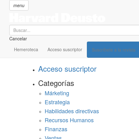
menu
Search
Cancelar
Pasar
SECCIONES
al
Hemeroteca
Acceso suscriptor
Suscríbete a la revista
Suscríbete a Harvard Deusto
contenido
principal
Acceso suscriptor
Categorías
Márketing
Estrategia
Habilidades directivas
Recursos Humanos
Finanzas
Ventas