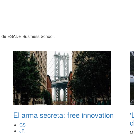
 de ESADE Business School.
El arma secreta: free innovation
'
d
GS
JR
M