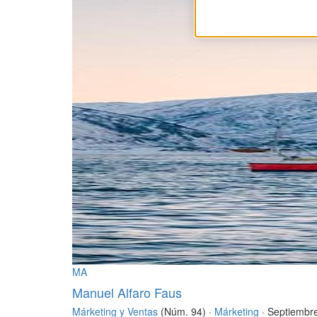
MA
Manuel Alfaro Faus
Márketing y Ventas
(Núm. 94) ·
Márketing
· Septiembr