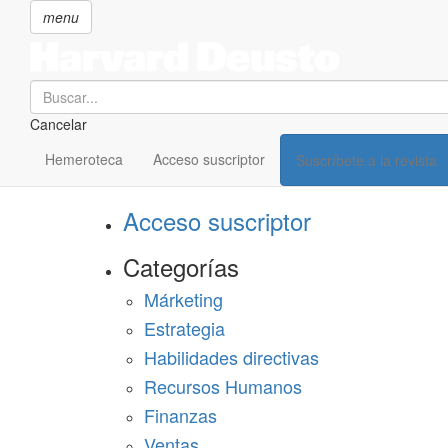
menu
Search
Cancelar
Pasar
SECCIONES
al
Hemeroteca
Acceso suscriptor
Suscríbete a la revista
Suscríbete a Harvard Deusto
contenido
principal
Acceso suscriptor
Categorías
Márketing
Estrategia
Habilidades directivas
Recursos Humanos
Finanzas
Ventas