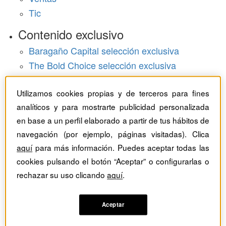
Tic
Contenido exclusivo
Baragaño Capital selección exclusiva
The Bold Choice selección exclusiva
Top Employers selección exclusiva
Utilizamos cookies propias y de terceros para fines
Hemeroteca
analíticos y para mostrarte publicidad personalizada
en base a un perfil elaborado a partir de tus hábitos de
Monográficos
navegación (por ejemplo, páginas visitadas). Clica
Dossieres
aquí
para más información. Puedes aceptar todas las
cookies pulsando el botón “Aceptar” o configurarlas o
Revistas del mes
rechazar su uso clicando
aquí
.
Aceptar