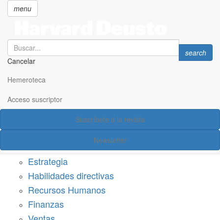
menu
Search
Search
search
Cancelar
Pasar
SECCIONES
al
Hemeroteca
Suscríbete a Harvard Deusto
contenido
principal
Acceso suscriptor
Acceso suscriptor
Suscríbete a la revista
Categorías
Newsletter
Márketing
Estrategia
Habilidades directivas
Recursos Humanos
Finanzas
Ventas