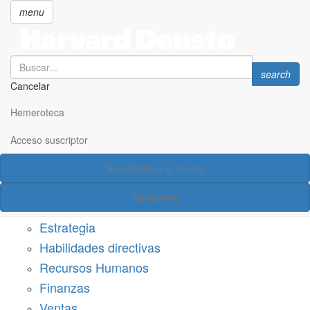
menu
Search
Search
search
Cancelar
Pasar
SECCIONES
al
Hemeroteca
Suscríbete a Harvard Deusto
contenido
principal
Acceso suscriptor
Acceso suscriptor
Suscríbete a la revista
Categorías
Newsletter
Márketing
Estrategia
Habilidades directivas
Recursos Humanos
Finanzas
Ventas