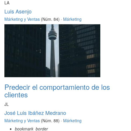
LA
Luis Asenjo
Márketing y Ventas
(Núm. 84) ·
Márketing
Predecir el comportamiento de los
clientes
JL
José Luis Ibáñez Medrano
Márketing y Ventas
(Núm. 88) ·
Márketing
bookmark_border