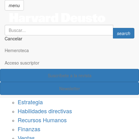
menu
Search
Search
search
Cancelar
Pasar
SECCIONES
al
Hemeroteca
Suscríbete a Harvard Deusto
contenido
principal
Acceso suscriptor
Acceso suscriptor
Suscríbete a la revista
Categorías
Newsletter
Márketing
Estrategia
Habilidades directivas
Recursos Humanos
Finanzas
Ventas