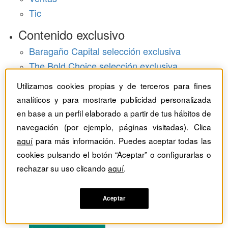
Tic
Contenido exclusivo
Baragaño Capital selección exclusiva
The Bold Choice selección exclusiva
Top Employers selección exclusiva
Utilizamos cookies propias y de terceros para fines
Hemeroteca
analíticos y para mostrarte publicidad personalizada
en base a un perfil elaborado a partir de tus hábitos de
Monográficos
navegación (por ejemplo, páginas visitadas). Clica
aquí
para más información. Puedes aceptar todas las
Dossieres
cookies pulsando el botón “Aceptar” o configurarlas o
rechazar su uso clicando
aquí
.
Revistas del mes
Aceptar