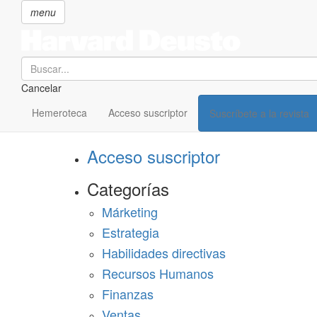
menu
Search
Cancelar
Pasar
SECCIONES
al
Hemeroteca
Acceso suscriptor
Suscríbete a la revista
Suscríbete a Harvard Deusto
contenido
principal
Acceso suscriptor
Categorías
Márketing
Estrategia
Habilidades directivas
Recursos Humanos
Finanzas
Ventas