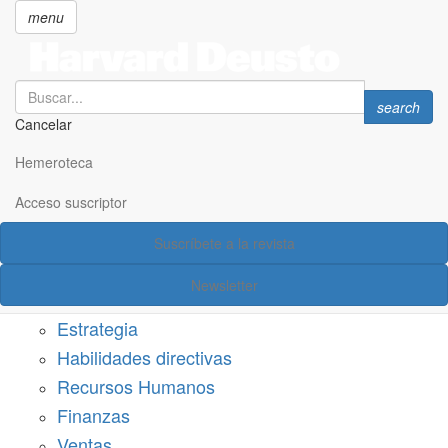
menu
Search
Search
search
Cancelar
Pasar
SECCIONES
al
Hemeroteca
Suscríbete a Harvard Deusto
contenido
principal
Acceso suscriptor
Acceso suscriptor
Suscríbete a la revista
Categorías
Newsletter
Márketing
Estrategia
Habilidades directivas
Recursos Humanos
Finanzas
Ventas