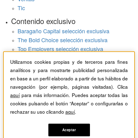
Tic
Contenido exclusivo
Baragaño Capital selección exclusiva
The Bold Choice selección exclusiva
Top Employers selección exclusiva
Hemeroteca
Utilizamos cookies propias y de terceros para fines
analíticos y para mostrarte publicidad personalizada
Monográficos
en base a un perfil elaborado a partir de tus hábitos de
navegación (por ejemplo, páginas visitadas). Clica
Dossieres
aquí
para más información. Puedes aceptar todas las
Revistas del mes
cookies pulsando el botón “Aceptar” o configurarlas o
rechazar su uso clicando
aquí
.
Aceptar